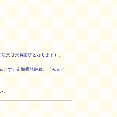
らの注文は実費請求となります）。
るとす』定期購読継続、『みると
さい。