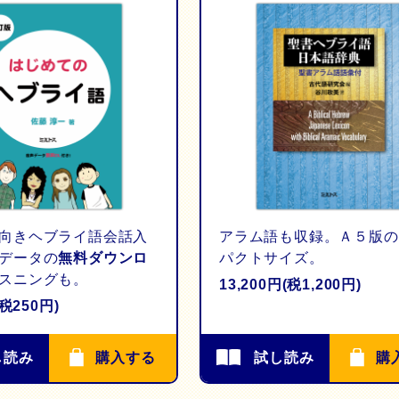
向きヘブライ語会話入
アラム語も収録。Ａ５版の
データの
無料ダウンロ
パクトサイズ。
スニングも。
13,200円(税1,200円)
(税250円)
し読み
購入する
試し読み
購