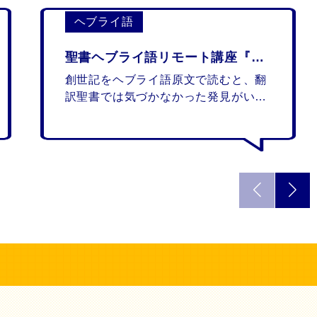
ヘブライ語
聖書ヘブライ語リモート講座『創世記』
創世記をヘブライ語原文で読むと、翻
訳聖書では気づかなかった発見がいっ
ぱい！ 「ヘブライ語聖書対訳シリー
ズ」を使って読み進めます。