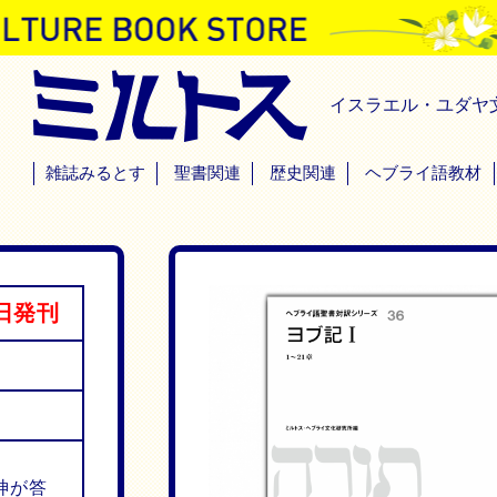
イスラエル・ユダヤ
雑誌みるとす
聖書関連
歴史関連
ヘブライ語教材
日発刊
神が答