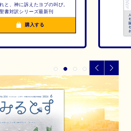
れと、神に訴えたヨブの叫び。
聖書対訳シリーズ最新刊
購入する