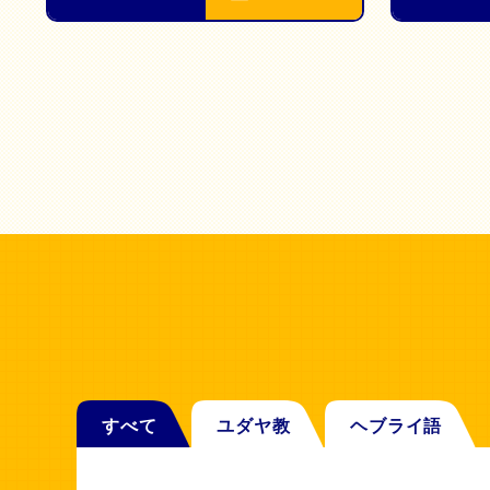
すべて
ユダヤ教
ヘブライ語