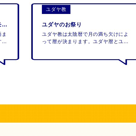
ユダヤ教
今日から読めるヘブライ語 リモート講座
ユダヤのお祭り
語ま
ユダヤ教は太陰暦で月の満ち欠けによ
す。
って暦が決まります。ユダヤ暦とユダ
を一
ヤ教のお祭りを解説します。