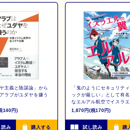
ヤ主義と陰謀論」から
「鬼のようにセキュリティ
アラブがユダヤを嫌う
ックが厳しい」として有名
なエルアル航空でイスラエ
行こう！
税140円)
1,870円(税170円)
し読み
購入する
試し読み
購