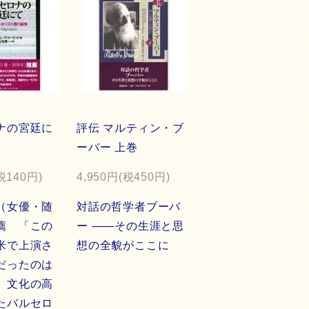
ナの宮廷に
評伝 マルティン・ブ
ーバー 上巻
税140円)
4,950円(税450円)
（女優・随
対話の哲学者ブーバ
薦 「この
ー ――その生涯と思
米で上演さ
想の全貌がここに
だったのは
。文化の高
たバルセロ