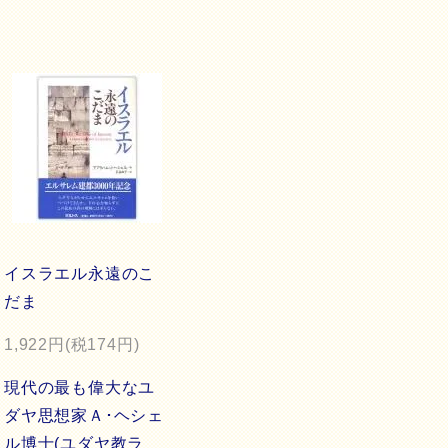
イスラエル永遠のこ
だま
1,922円(税174円)
現代の最も偉大なユ
ダヤ思想家Ａ･ヘシェ
ル博士(ユダヤ教ラ