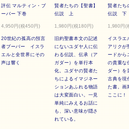
評伝 マルティン・ブ
賢者たちの【聖書】
賢者たち
ーバー 下巻
伝説 上
伝説 下
4,950円(税450円)
1,980円(税180円)
1,980円(
20世紀の孤高の預言
旧約聖書本文の記述
イスラエ
者ブーバー イスラ
にないユダヤ人に伝
アリクが
エルと全世界にその
わる伝説、伝承（ア
ードから
声は響く
ガダー）を単行本
の貴重な
化。ユダヤの賢者た
ダー）を
ちによるイマジネー
古典を現
ションあふれる物語
た書。画
は大変面白い。一見
ここに！
単純にみえるお話に
も、深い意味が隠さ
れている。