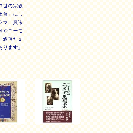
中世の宗教
土台」にし
ラマ。興味
刺やユーモ
た洒落た文
あります」