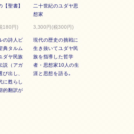
の【聖書】
二十世紀のユダヤ思
想家
税180円)
3,300円(税300円)
ルの詩人ビ
現代の歴史の挑戦に
聖典タルム
生き抜いてユダヤ民
ユダヤ民族
族を指導した哲学
伝説（アガ
者・思想家10人の生
選び出し、
涯と思想を語る｡
代に甦らし
期的翻訳が