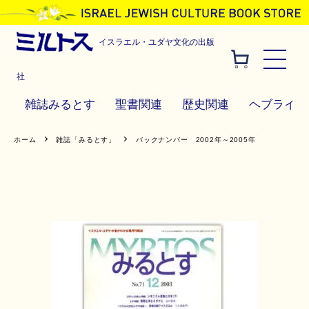
イスラエル・ユダヤ文化の出版
社
雑誌みるとす
聖書関連
歴史関連
ヘブライ語
ホーム
雑誌「みるとす」
バックナンバー 2002年～2005年