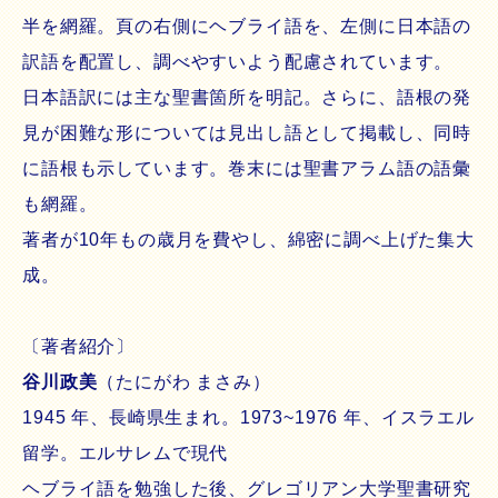
半を網羅。頁の右側にヘブライ語を、左側に日本語の
訳語を配置し、調べやすいよう配慮されています。
日本語訳には主な聖書箇所を明記。さらに、語根の発
見が困難な形については見出し語として掲載し、同時
に語根も示しています。巻末には聖書アラム語の語彙
も網羅。
著者が10年もの歳月を費やし、綿密に調べ上げた集大
成。
〔著者紹介〕
谷川政美
（たにがわ まさみ）
1945 年、長崎県生まれ。1973~1976 年、イスラエル
留学。エルサレムで現代
ヘブライ語を勉強した後、グレゴリアン大学聖書研究