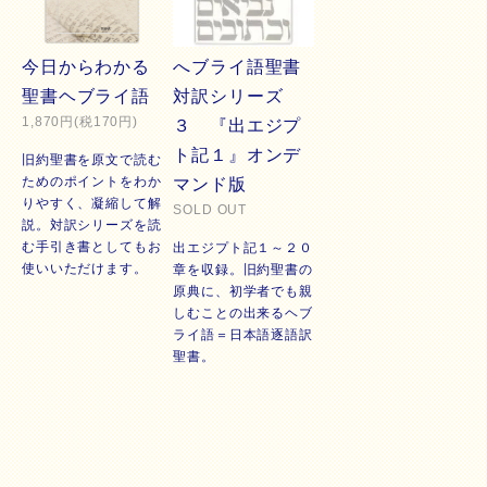
今日からわかる
へブライ語聖書
聖書ヘブライ語
対訳シリーズ
1,870円(税170円)
３ 『出エジプ
ト記１』オンデ
旧約聖書を原文で読む
ためのポイントをわか
マンド版
りやすく、凝縮して解
SOLD OUT
説。対訳シリーズを読
む手引き書としてもお
出エジプト記１～２０
使いいただけます。
章を収録。旧約聖書の
原典に、初学者でも親
しむことの出来るヘブ
ライ語＝日本語逐語訳
聖書。