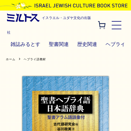
イスラエル・ユダヤ文化の出版
社
雑誌みるとす
聖書関連
歴史関連
ヘブライ語
ホーム
ヘブライ語教材