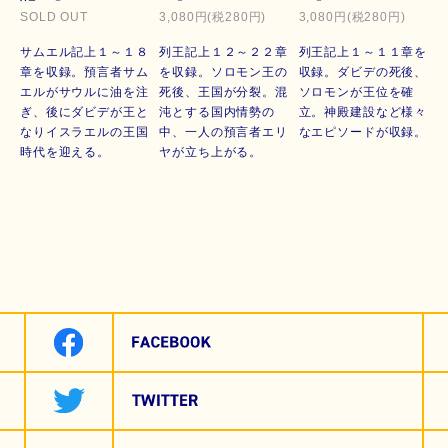
SOLD OUT
3,080円(税280円)
3,080円(税280円)
サムエル記上１～１８
列王記上１２～２２章
列王記上１～１１章を
章を収録。預言者サム
を収録。ソロモン王の
収録。ダビデの死後、
エルがサウルに油を注
死後、王国が分裂。混
ソロモンが王位を確
ぎ、後にダビデが王と
沌とする国内情勢の
立。神殿建設など様々
なりイスラエルの王国
中、一人の預言者エリ
なエピソードが収録。
時代を迎える。
ヤが立ち上がる。