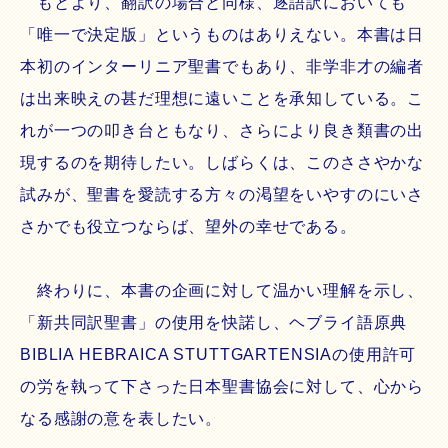
もとより、翻訳の場合と同様、逐語訳においても
「唯一で決定版」というものはありえない。本書は日
本初のインターリニア聖書でもあり、非学非才の編者
は出来映えの甚だ理想に遠いことを承知している。こ
れが一つの叩き台ともなり、さらにより良き類書の出
現するのを期待したい。しばらくは、このささやかな
試みが、聖書を愛読する方々の渇望をいやすのにいさ
さかでも役立つならば、望外の幸せである。
終わりに、本書の企画に対して温かい理解を示し、
「新共同訳聖書」の使用を快諾し、ヘブライ語原典
BIBLIA HEBRAICA STUTTGARTENSIAの使用許可
の労を執って下さった日本聖書協会に対して、心から
なる感謝の意を表したい。