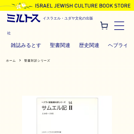
イスラエル・ユダヤ文化の出版
社
雑誌みるとす
聖書関連
歴史関連
ヘブライ語
ホーム
聖書対訳シリーズ