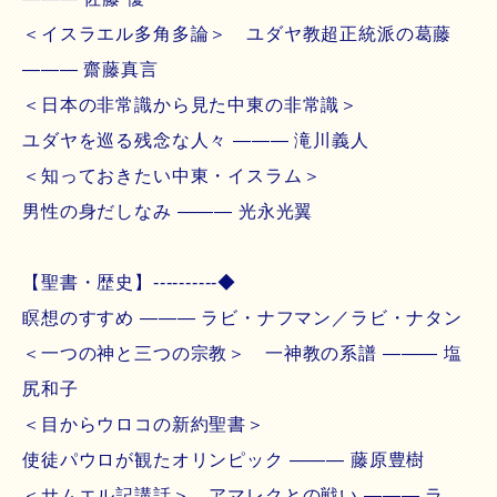
＜イスラエル多角多論＞ ユダヤ教超正統派の葛藤
――― 齋藤真言
＜日本の非常識から見た中東の非常識＞
ユダヤを巡る残念な人々 ――― 滝川義人
＜知っておきたい中東・イスラム＞
男性の身だしなみ ――― 光永光翼
【聖書・歴史】----------◆
瞑想のすすめ ――― ラビ・ナフマン／ラビ・ナタン
＜一つの神と三つの宗教＞ 一神教の系譜 ――― 塩
尻和子
＜目からウロコの新約聖書＞
使徒パウロが観たオリンピック ――― 藤原豊樹
＜サムエル記講話＞ アマレクとの戦い ――― ラ