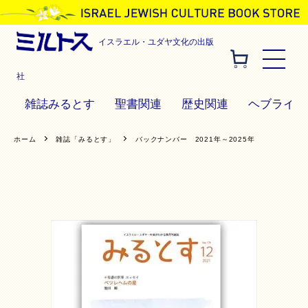
イスラエル・ユダヤ文化の出版
社
雑誌みるとす
聖書関連
歴史関連
ヘブライ語
ホーム
雑誌「みるとす」
バックナンバー 2021年～2025年