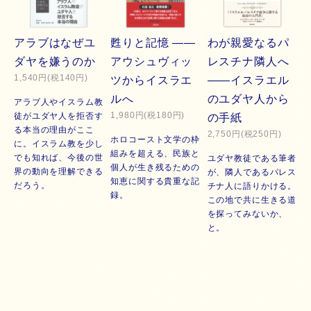
アラブはなぜユ
甦りと記憶 ――
わが親愛なるパ
ダヤを嫌うのか
アウシュヴィッ
レスチナ隣人へ
1,540円(税140円)
ツからイスラエ
――イスラエル
ルへ
のユダヤ人から
アラブ人やイスラム教
1,980円(税180円)
徒がユダヤ人を拒否す
の手紙
る本当の理由がここ
2,750円(税250円)
ホロコースト文学の枠
に。イスラム教を少し
組みを超える、民族と
でも知れば、今後の世
ユダヤ教徒である筆者
個人が生き残るための
界の動向を理解できる
が、隣人であるパレス
知恵に関する貴重な記
だろう。
チナ人に語りかける。
録。
この地で共に生きる道
を探ってみないか、
と。