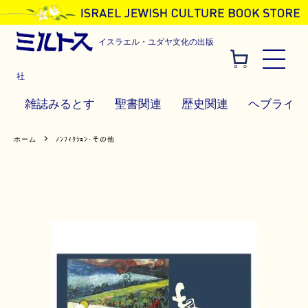
イスラエル・ユダヤ文化の出版
社
雑誌みるとす
聖書関連
歴史関連
ヘブライ語
ホーム
ﾉﾝﾌｨｸｼｮﾝ･その他