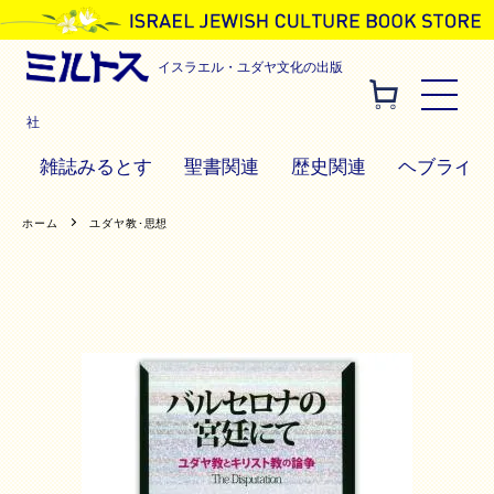
イスラエル・ユダヤ文化の出版
社
雑誌みるとす
聖書関連
歴史関連
ヘブライ語
ホーム
ユダヤ教･思想