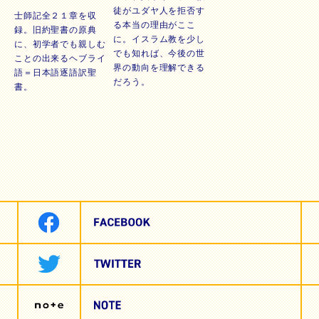
徒がユダヤ人を拒否す
士師記全２１章を収
る本当の理由がここ
録。旧約聖書の原典
に。イスラム教を少し
に、初学者でも親しむ
でも知れば、今後の世
ことの出来るヘブライ
界の動向を理解できる
語＝日本語逐語訳聖
だろう。
書。