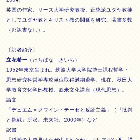
英国の作家、リーズ大学研究教授、正統派ユダヤ教徒
としてユダヤ教とキリスト教の関係を研究。著書多数
（邦訳書なし）。
〔訳者紹介〕
立花希一
（たちばな きいち）
1952年東京生まれ。筑波大学大学院博士課程哲学・
思想研究科哲学専攻単位取得満期退学。現在、秋田大
学教育文化学部教授、欧米文化講座（現代思想）。
論文
「デュエム＝クワイン・テーゼと反証主義」（『批判
と挑戦』所収、未来社、2000年）など
訳書
『科学の大発見はなぜ生まれたか』（J. アガシ著 講