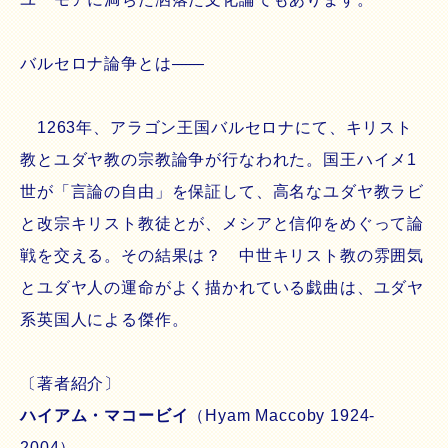
バルセロナ論争とは――
1263年、アラゴン王国バルセロナにて、キリスト
教とユダヤ教の宗教論争が行なわれた。国王ハイメ1
世が「言論の自由」を保証して、高名なユダヤ教ラビ
と改宗キリスト教徒とが、メシアと信仰をめぐって論
戦を交える。その結果は？ 中世キリスト教の雰囲気
とユダヤ人の運命がよく描かれている戯曲は、ユダヤ
系英国人による傑作。
〔著者紹介〕
ハイアム・マコービイ
（Hyam Maccoby 1924-
2004）