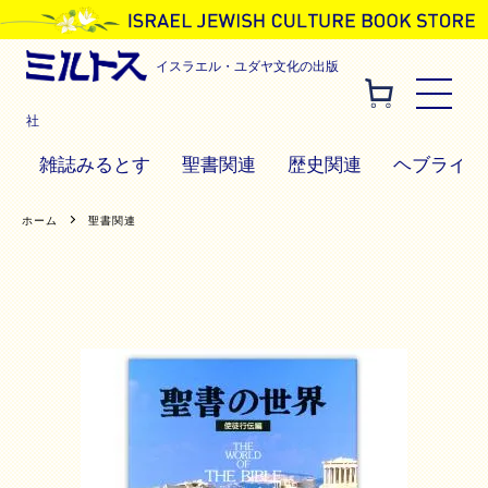
イスラエル・ユダヤ文化の出版
社
雑誌みるとす
聖書関連
歴史関連
ヘブライ語
ホーム
聖書関連