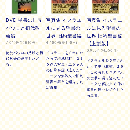
DVD 聖書の世界
写真集 イスラエ
写真集 イスラエ
パウロと初代教
ルに見る聖書の
ルに見る聖書の
会編
世界 旧約聖書編
世界 旧約聖書編
7,040円(税640円)
4,400円(税400円)
【上製版】
6,050円(税550円)
使徒パウロの足跡と初
イスラエルを２年にわ
代教会の発展をたど
たって現地取材。２６
イスラエルを２年にわ
る。
０点の写真とユダヤ人
たって現地取材。２６
の伝承を綴り込んだユ
０点の写真とユダヤ人
ニークな解説文で旧約
の伝承を綴り込んだユ
聖書の舞台を紹介した
ニークな解説文で旧約
写真集。
聖書の舞台を紹介した
写真集。