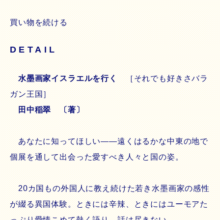
買い物を続ける
DETAIL
水墨画家イスラエルを行く
［それでも好きさバラ
ガン王国］
田中稲翠 〔著〕
あなたに知ってほしい――遠くはるかな中東の地で
個展を通して出会った愛すべき人々と国の姿。
20カ国もの外国人に教え続けた若き水墨画家の感性
が綴る異国体験。ときには辛辣、ときにはユーモアた
っぷり愛情こめて熱く語り、話は尽きない。