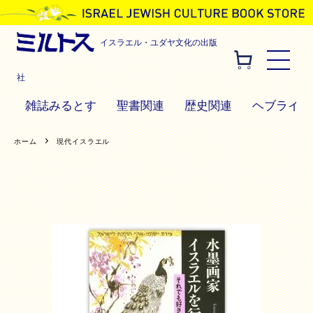
イスラエル・ユダヤ文化の出版
社
雑誌みるとす
聖書関連
歴史関連
ヘブライ語
ホーム
現代イスラエル