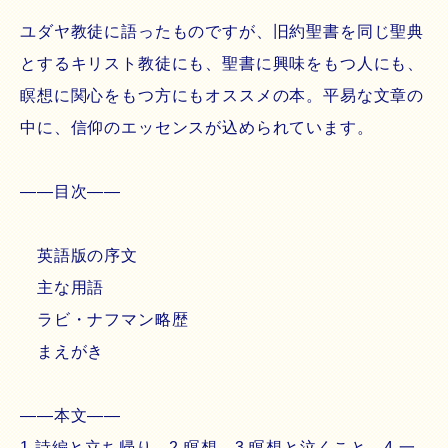
ユダヤ教徒に語ったものですが、旧約聖書を同じ聖典
とするキリスト教徒にも、聖書に興味をもつ人にも、
瞑想に関心をもつ方にもオススメの本。平易な文章の
中に、信仰のエッセンスが込められています。
――目次――
英語版の序文
主な用語
ラビ・ナフマン略歴
まえがき
――本文――
1.詩編と立ち帰り 2.瞑想 3.瞑想と泣くこと 4.一