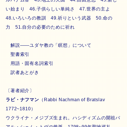
い始まり 46.子供らしい単純さ 47.世界の主よ
48.いろいろの教訓 49.祈りという武器 50.命の
力 51.自分の必要のために祈れ
解説――ユダヤ教の「瞑想」について
聖書索引
用語・固有名詞索引
訳者あとがき
〔著者紹介〕
ラビ・ナフマン
（Rabbi Nachman of Bratslav
1772~1810）
ウクライナ・メジブズ生まれ。ハシディズムの開祖バ
アル・シェム・トヴの曾孫。1798~99年聖地巡礼。