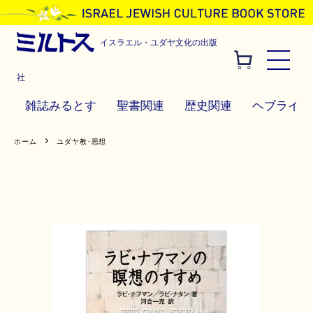
イスラエル・ユダヤ文化の出版
社
雑誌みるとす
聖書関連
歴史関連
ヘブライ語
ホーム
ユダヤ教･思想