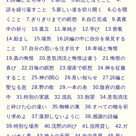
語を繰り返すこと 5.新しい道を切り開く 6.心を開
くこと 7.ぎりぎりまでの瞑想 8.自己完成 9.真夜
中の祈り 10.孤立 11.単純さ 12.学び 13.密着
14.励まし 15.場所 16.詩編の中に自分を発見する
こと 17.自分の思いを注ぎ出す 18.幸福と悔恨
19.真の悔恨 20.意気消沈と悔恨は違う 21.悔恨の
喜び 22.日毎の瞑想 23.寝床で瞑想 24.神を征服
すること 25.神の関心 26.良い知らせ 27.詩編と
聖なる息 28.野の歌 29.一本の糸 30.陰府の腹の
中 31.特別の実践 32.混乱 33.熱望 34.意気消沈
と砕けた心の違い 35.蜘蛛の巣 36.すべての物を祈
り求めよ 37.落胆しないように 38.感謝の詩編
39.特別な場所 40.沈黙の叫び 41.信用貸し 42.ガ
ルバナム香 43.地上の天国 44.自由意思 45.新し