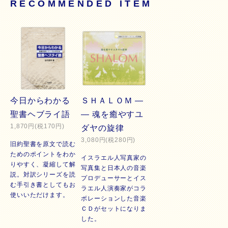
RECOMMENDED ITEM
今日からわかる
ＳＨＡＬＯＭ ―
聖書ヘブライ語
― 魂を癒やすユ
1,870円(税170円)
ダヤの旋律
3,080円(税280円)
旧約聖書を原文で読む
ためのポイントをわか
イスラエル人写真家の
りやすく、凝縮して解
写真集と日本人の音楽
説。対訳シリーズを読
プロデューサーとイス
む手引き書としてもお
ラエル人演奏家がコラ
使いいただけます。
ボレーションした音楽
ＣＤがセットになりま
した。