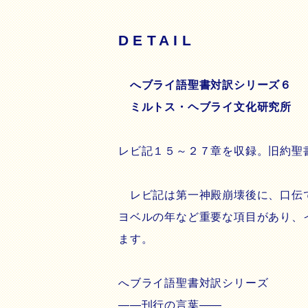
DETAIL
へブライ語聖書対訳シリーズ６ 
ミルトス・ヘブライ文化研究所 
レビ記１５～２７章を収録。旧約聖
レビ記は第一神殿崩壊後に、口伝で
ヨベルの年など重要な項目があり、
ます。
へブライ語聖書対訳シリーズ
――刊行の言葉――