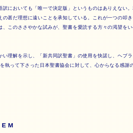
訳においても「唯一で決定版」というものはありえない。
えの甚だ理想に遠いことを承知している。これが一つの叩き
は、このささやかな試みが、聖書を愛読する方々の渇望をい
理解を示し、「新共同訳聖書」の使用を快諾し、ヘブライ語原典B
許可の労を執って下さった日本聖書協会に対して、心からなる感謝
TEM