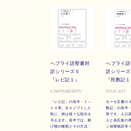
へブライ語聖書対
へブライ語
訳シリーズ５
訳シリー
『レビ記１』
『民数記１
3,080円(税280円)
SOLD OUT
「レビ記」の前半・１～
モーセ五書の
１４章。出エジプトした
数記」の前半
民に、神は様々な指示を
章です。人口
与えます。前半では、献
人と各氏族の
げ物の種類とその方法・
ン偵察物語等