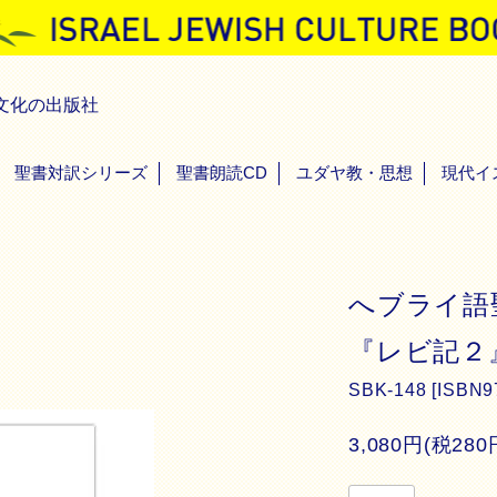
文化の出版社
聖書対訳シリーズ
聖書朗読CD
ユダヤ教・思想
現代イ
へブライ
『レビ記２
SBK-148 [ISBN97
3,080円(税280