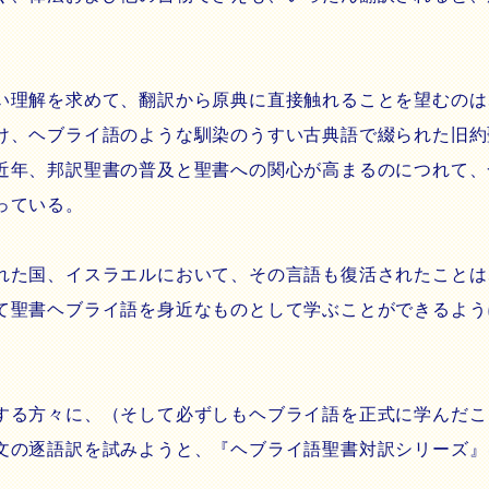
理解を求めて、翻訳から原典に直接触れることを望むのは
け、ヘブライ語のような馴染のうすい古典語で綴られた旧約
近年、邦訳聖書の普及と聖書への関心が高まるのにつれて、
っている。
た国、イスラエルにおいて、その言語も復活されたことは
て聖書ヘブライ語を身近なものとして学ぶことができるよう
る方々に、（そして必ずしもヘブライ語を正式に学んだこ
文の逐語訳を試みようと、『ヘブライ語聖書対訳シリーズ』