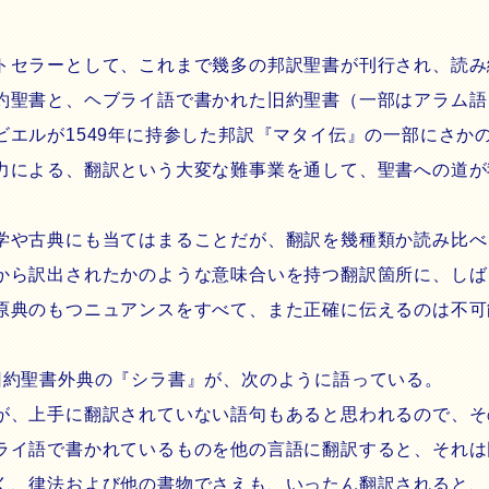
セラーとして、これまで幾多の邦訳聖書が刊行され、読み
約聖書と、ヘブライ語で書かれた旧約聖書（一部はアラム語
エルが1549年に持参した邦訳『マタイ伝』の一部にさかの
力による、翻訳という大変な難事業を通して、聖書への道が
や古典にも当てはまることだが、翻訳を幾種類か読み比べ
から訳出されたかのような意味合いを持つ翻訳箇所に、しば
原典のもつニュアンスをすべて、また正確に伝えるのは不可
約聖書外典の『シラ書』が、次のように語っている。
が、上手に翻訳されていない語句もあると思われるので、そ
ライ語で書かれているものを他の言語に翻訳すると、それは
く、律法および他の書物でさえも、いったん翻訳されると、