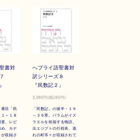
聖書対
へブライ語聖書対
ズ７
訳シリーズ８
』
『民数記２』
3,080円(税280円)
４番目「民
「民数記」の後半・１９
・１～１８
～３６章。バラムがイス
調査、レビ
ラエルを祝福する物語、
務め、カナ
出エジプトの行程表、逃
々が収録さ
れの町等々が収録されて