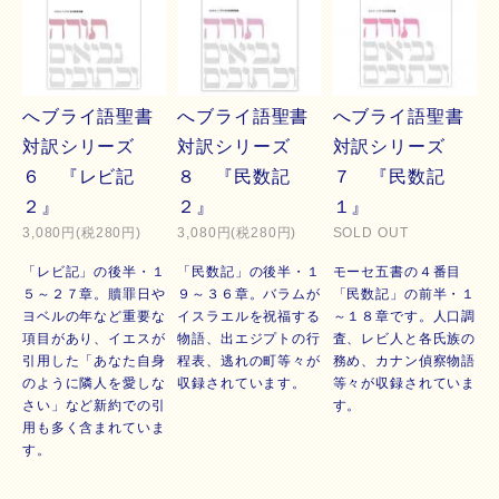
へブライ語聖書
へブライ語聖書
へブライ語聖書
対訳シリーズ
対訳シリーズ
対訳シリーズ
６ 『レビ記
８ 『民数記
７ 『民数記
２』
２』
１』
3,080円(税280円)
3,080円(税280円)
SOLD OUT
「レビ記」の後半・１
「民数記」の後半・１
モーセ五書の４番目
５～２７章。贖罪日や
９～３６章。バラムが
「民数記」の前半・１
ヨベルの年など重要な
イスラエルを祝福する
～１８章です。人口調
項目があり、イエスが
物語、出エジプトの行
査、レビ人と各氏族の
引用した「あなた自身
程表、逃れの町等々が
務め、カナン偵察物語
のように隣人を愛しな
収録されています。
等々が収録されていま
さい」など新約での引
す。
用も多く含まれていま
す。