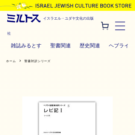
イスラエル・ユダヤ文化の出版
社
雑誌みるとす
聖書関連
歴史関連
ヘブライ語
ホーム
聖書対訳シリーズ