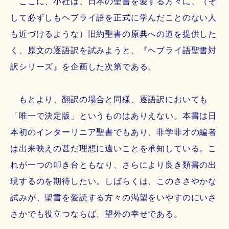
ここに、小社は、日本の聖書を愛する方々に、（そ
して必ずしもヘブライ語を正式に学んだことのない人
も近づけるような）旧約聖書の原典への道を提供した
く、原文の逐語訳を試みようと、『ヘブライ語聖書対
訳シリーズ』を企画した次第である。
もとより、翻訳の場合と同様、逐語訳においても
「唯一で決定版」というものはありえない。本書は日
本初のインターリニア聖書でもあり、非学非才の編者
は出来映えの甚だ理想に遠いことを承知している。こ
れが一つの叩き台ともなり、さらにより良き類書の出
現するのを期待したい。しばらくは、このささやかな
試みが、聖書を愛読する方々の渇望をいやすのにいさ
さかでも役立つならば、望外の幸せである。