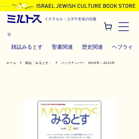
イスラエル・ユダヤ文化の出版
社
雑誌みるとす
聖書関連
歴史関連
ヘブライ語
ホーム
雑誌「みるとす」
バックナンバー 2006年～2010年