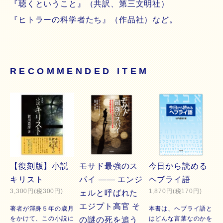
『聴くということ』（共訳、第三文明社）
『ヒトラーの科学者たち』（作品社）など。
RECOMMENDED ITEM
【復刻版】小説
モサド最強のス
今日から読める
キリスト
パイ ―― エンジ
ヘブライ語
3,300円(税300円)
1,870円(税170円)
ェルと呼ばれた
エジプト高官 そ
著者が渾身５年の歳月
本書は、ヘブライ語と
をかけて、この小説に
はどんな言葉なのかを
の謎の死を追う