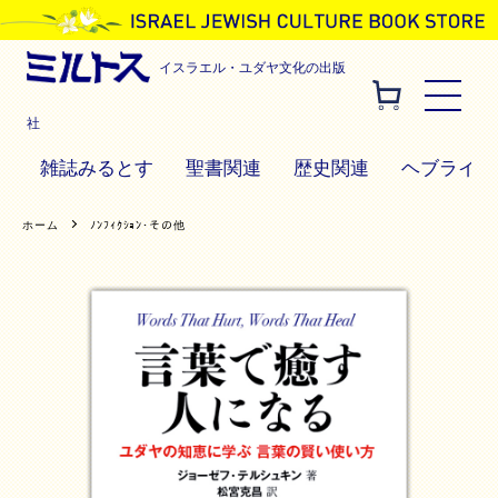
イスラエル・ユダヤ文化の出版
社
雑誌みるとす
聖書関連
歴史関連
ヘブライ語
ホーム
ﾉﾝﾌｨｸｼｮﾝ･その他