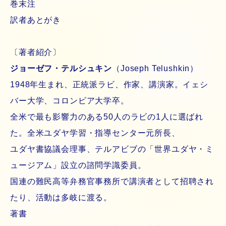
巻末注
訳者あとがき
〔著者紹介〕
ジョーゼフ・テルシュキン
（Joseph Telushkin）
1948年生まれ、正統派ラビ、作家、講演家。イェシ
バー大学、コロンビア大学卒。
全米で最も影響力のある50人のラビの1人に選ばれ
た。全米ユダヤ学習・指導センター元所長、
ユダヤ書協議会理事、テルアビブの「世界ユダヤ・ミ
ュージアム」設立の諮問学識委員。
国連の難民高等弁務官事務所で講演者として招聘され
たり、活動は多岐に渡る。
著書