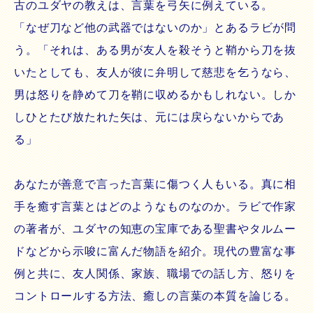
古のユダヤの教えは、言葉を弓矢に例えている。
「なぜ刀など他の武器ではないのか」とあるラビが問
う。「それは、ある男が友人を殺そうと鞘から刀を抜
いたとしても、友人が彼に弁明して慈悲を乞うなら、
男は怒りを静めて刀を鞘に収めるかもしれない。しか
しひとたび放たれた矢は、元には戻らないからであ
る」
あなたが善意で言った言葉に傷つく人もいる。真に相
手を癒す言葉とはどのようなものなのか。ラビで作家
の著者が、ユダヤの知恵の宝庫である聖書やタルムー
ドなどから示唆に富んだ物語を紹介。現代の豊富な事
例と共に、友人関係、家族、職場での話し方、怒りを
コントロールする方法、癒しの言葉の本質を論じる。