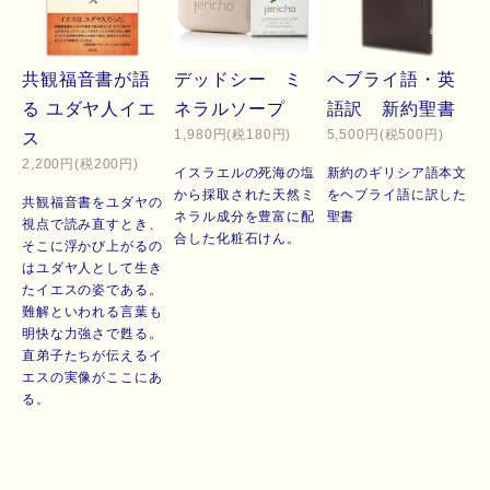
共観福音書が語
デッドシー ミ
ヘブライ語・英
る ユダヤ人イエ
ネラルソープ
語訳 新約聖書
1,980円(税180円)
5,500円(税500円)
ス
2,200円(税200円)
イスラエルの死海の塩
新約のギリシア語本文
から採取された天然ミ
をヘブライ語に訳した
共観福音書をユダヤの
ネラル成分を豊富に配
聖書
視点で読み直すとき、
合した化粧石けん。
そこに浮かび上がるの
はユダヤ人として生き
たイエスの姿である。
難解といわれる言葉も
明快な力強さで甦る。
直弟子たちが伝えるイ
エスの実像がここにあ
る。