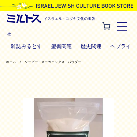
イスラエル・ユダヤ文化の出版
社
雑誌みるとす
聖書関連
歴史関連
ヘブライ語
ホーム
ソーピー・オーガニックス・パウダー