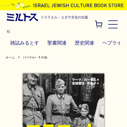
イスラエル・ユダヤ文化の出版
社
雑誌みるとす
聖書関連
歴史関連
ヘブライ語
ホーム
ﾉﾝﾌｨｸｼｮﾝ･その他