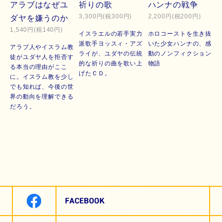
アラブはなぜユ
祈りの歌
ハンナの戦争
3,300円(税300円)
2,200円(税200円)
ダヤを嫌うのか
1,540円(税140円)
イスラエルの若手実力
ホロコーストを生き抜
派歌手ヨッスィ・アズ
いた少女ハンナの、感
アラブ人やイスラム教
ライが、ユダヤの伝統
動のノンフィクション
徒がユダヤ人を拒否す
的な祈りの曲を歌い上
物語
る本当の理由がここ
げたＣＤ。
に。イスラム教を少し
でも知れば、今後の世
界の動向を理解できる
だろう。