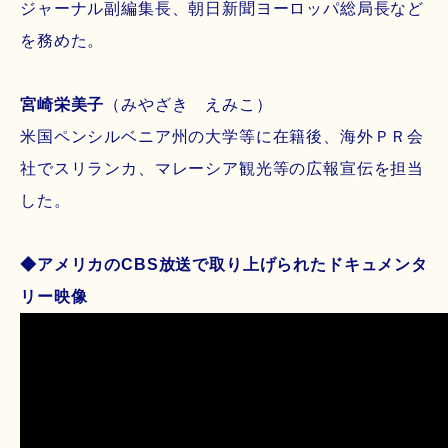
ジャーナル副編集長、朝日新聞ヨーロッパ総局長など
を務めた。
宮崎栄美子
（みやざき えみこ）
米国ペンシルベニア州の大学等に在籍後、海外ＰＲ会
社でスリランカ、マレーシア観光等の広報宣伝を担当
した。
◆アメリカのCBS放送で取り上げられたドキュメンタ
リー映像