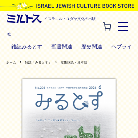
イスラエル・ユダヤ文化の出版
社
雑誌みるとす
聖書関連
歴史関連
ヘブライ語
ホーム
雑誌「みるとす」
定期購読・見本誌