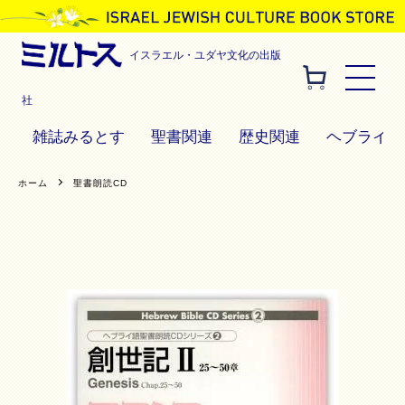
イスラエル・ユダヤ文化の出版
社
雑誌みるとす
聖書関連
歴史関連
ヘブライ語
ホーム
聖書朗読CD