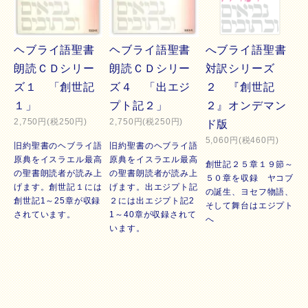
ヘブライ語聖書
ヘブライ語聖書
へブライ語聖書
朗読ＣＤシリー
朗読ＣＤシリー
対訳シリーズ
ズ１ 「創世記
ズ４ 「出エジ
２ 『創世記
１」
プト記２」
２』オンデマン
2,750円(税250円)
2,750円(税250円)
ド版
5,060円(税460円)
旧約聖書のヘブライ語
旧約聖書のヘブライ語
原典をイスラエル最高
原典をイスラエル最高
創世記２５章１９節～
の聖書朗読者が読み上
の聖書朗読者が読み上
５０章を収録 ヤコブ
げます。創世記１には
げます。出エジプト記
の誕生、ヨセフ物語、
創世記1～25章が収録
２には出エジプト記2
そして舞台はエジプト
されています。
1～40章が収録されて
へ
います。