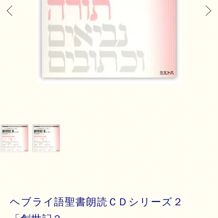
ヘブライ語聖書朗読ＣＤシリーズ２