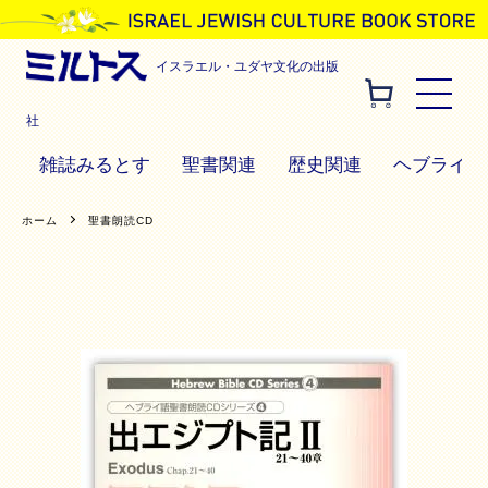
イスラエル・ユダヤ文化の出版
社
雑誌みるとす
聖書関連
歴史関連
ヘブライ語
ホーム
聖書朗読CD