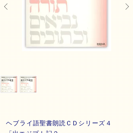
ヘブライ語聖書朗読ＣＤシリーズ４