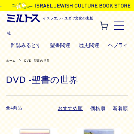
イスラエル・ユダヤ文化の出版
社
雑誌みるとす
聖書関連
歴史関連
ヘブライ語
ホーム
DVD -聖書の世界
DVD -聖書の世界
全4商品
おすすめ順
価格順
新着順