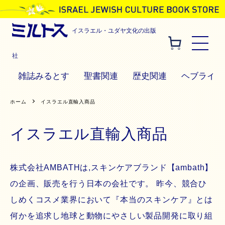
イスラエル・ユダヤ文化の出版
社
雑誌みるとす
聖書関連
歴史関連
ヘブライ語
ホーム
イスラエル直輸入商品
イスラエル直輸入商品
株式会社AMBATHは,スキンケアブランド【ambath】
の企画、販売を行う日本の会社です。 昨今、競合ひ
しめくコスメ業界において『本当のスキンケア』とは
何かを追求し地球と動物にやさしい製品開発に取り組