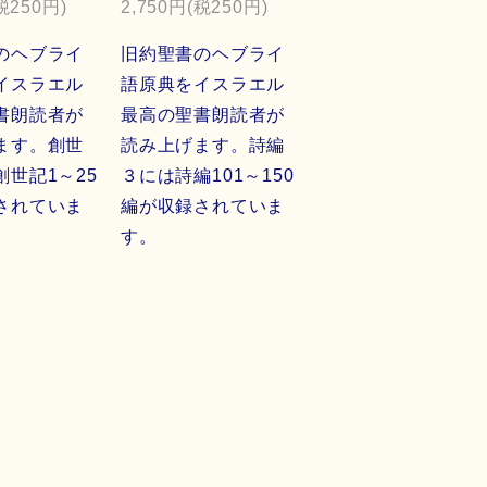
税250円)
2,750円(税250円)
のヘブライ
旧約聖書のヘブライ
イスラエル
語原典をイスラエル
書朗読者が
最高の聖書朗読者が
ます。創世
読み上げます。詩編
創世記1～25
３には詩編101～150
されていま
編が収録されていま
す。