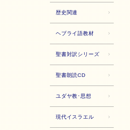
歴史関連
ヘブライ語教材
聖書対訳シリーズ
聖書朗読CD
ユダヤ教･思想
現代イスラエル