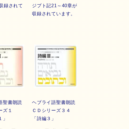
が収録されて
ジプト記21～40章が
収録されています。
語聖書朗読
ヘブライ語聖書朗読
リーズ１
ＣＤシリーズ３４
１」
「詩編３」