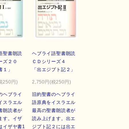
語聖書朗読
ヘブライ語聖書朗読
リーズ２０
ＣＤシリーズ４
書１」
「出エジプト記２」
税250円)
2,750円(税250円)
のヘブライ
旧約聖書のヘブライ
イスラエル
語原典をイスラエル
書朗読者が
最高の聖書朗読者が
ます。イザ
読み上げます。出エ
はイザヤ書1
ジプト記２には出エ