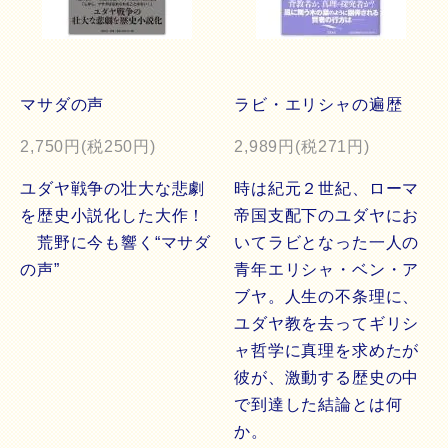
マサダの声
ラビ・エリシャの遍歴
2,750円(税250円)
2,989円(税271円)
ユダヤ戦争の壮大な悲劇
時は紀元２世紀、ローマ
を歴史小説化した大作！
帝国支配下のユダヤにお
荒野に今も響く“マサダ
いてラビとなった一人の
の声”
青年エリシャ・ベン・ア
ブヤ。人生の不条理に、
ユダヤ教を去ってギリシ
ャ哲学に真理を求めたが
彼が、激動する歴史の中
で到達した結論とは何
か。