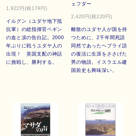
ェフダー
1,922円(税174円)
2,420円(税220円)
イルグン（ユダヤ地下抵
抗軍）の総指揮官ベギン
離散のユダヤ人が国を持
の血と涙の告白記。2000
つために、2千年間死語
年ぶりに戦うユダヤ人の
同然であったヘブライ語
出現！ 英国支配の神話
の復活に生涯をささげた
に挑戦し、勝利する。
男の物語。イスラエル建
国前史も興味深い。