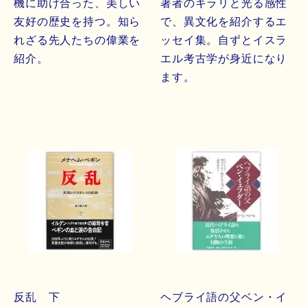
機に助け合った、美しい
著者のキラリと光る感性
友好の歴史を持つ。知ら
で、異文化を紹介するエ
れざる先人たちの偉業を
ッセイ集。自ずとイスラ
紹介。
エル考古学が身近になり
ます。
反乱 下
ヘブライ語の父ベン・イ