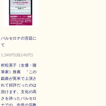
バルセロナの宮廷に
て
1,540円(税140円)
村松英子（女優・随
筆家）推薦 「この
戯曲が英米で上演さ
れて好評だったのは
頷けます。文化の高
さを誇ったバルセロ
ナでの、中世の宗教