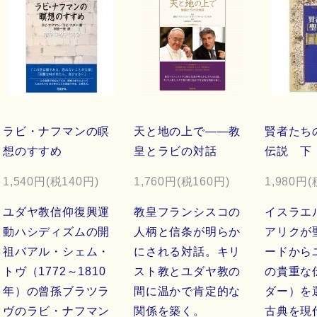
ラビ・ナフマンの瞑
天と地の上で――教
賢者たち
想のすすめ
皇とラビの対話
伝説 下
1,540円(税140円)
1,760円(税160円)
1,980円(
ユダヤ教信仰復興運
教皇フランシスコの
イスラエ
動ハシディズムの開
人柄と信条が明らか
アリクが
祖バアル・シェム・
にされる対話。キリ
ードから
トヴ（1772～1810
スト教とユダヤ教の
の貴重な
年）の曾孫ブラツラ
間に温かで肯定的な
ダー）を
ヴのラビ・ナフマン
関係を築く。
古典を現