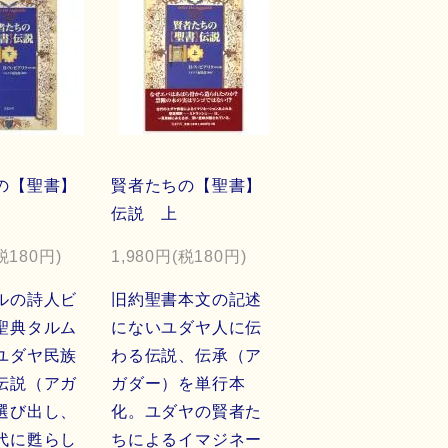
の【聖書】
賢者たちの【聖書】
伝説 上
税180円)
1,980円(税180円)
ルの詩人ビ
旧約聖書本文の記述
聖典タルム
にないユダヤ人に伝
ユダヤ民族
わる伝説、伝承（ア
伝説（アガ
ガダー）を単行本
選び出し、
化。ユダヤの賢者た
代に甦らし
ちによるイマジネー