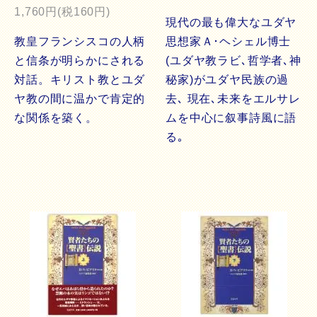
1,760円(税160円)
現代の最も偉大なユダヤ
教皇フランシスコの人柄
思想家Ａ･ヘシェル博士
と信条が明らかにされる
(ユダヤ教ラビ､哲学者､神
対話。キリスト教とユダ
秘家)がユダヤ民族の過
ヤ教の間に温かで肯定的
去､ 現在､未来をエルサレ
な関係を築く。
ムを中心に叙事詩風に語
る｡