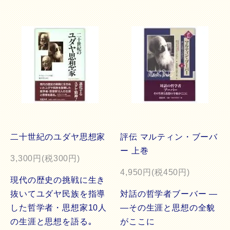
二十世紀のユダヤ思想家
評伝 マルティン・ブーバ
ー 上巻
3,300円(税300円)
4,950円(税450円)
現代の歴史の挑戦に生き
抜いてユダヤ民族を指導
対話の哲学者ブーバー ―
した哲学者・思想家10人
―その生涯と思想の全貌
の生涯と思想を語る｡
がここに