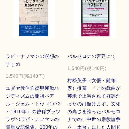
ラビ・ナフマンの瞑想の
バルセロナの宮廷にて
すすめ
1,540円(税140円)
1,540円(税140円)
村松英子（女優・随筆
ユダヤ教信仰復興運動ハ
家）推薦 「この戯曲が
シディズムの開祖バア
英米で上演されて好評だ
ル・シェム・トヴ（1772
ったのは頷けます。文化
～1810年）の曾孫ブラツ
の高さを誇ったバルセロ
ラヴのラビ・ナフマンの
ナでの、中世の宗教論争
貴重な語録集。100年の
を「土台」にした人間ド