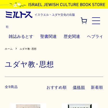
イスラエル・ユダヤ文化の出版
社
雑誌みるとす
聖書関連
歴史関連
ヘブライ語
ホーム
ユダヤ教･思想
ユダヤ教･思想
全9商品
おすすめ順
価格順
新着順