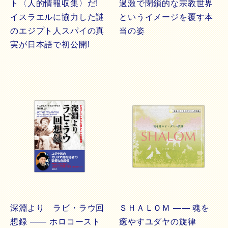
ト〈人的情報収集〉だ!
過激で閉鎖的な宗教世界
イスラエルに協力した謎
というイメージを覆す本
のエジプト人スパイの真
当の姿
実が日本語で初公開!
深淵より ラビ・ラウ回
ＳＨＡＬＯＭ ―― 魂を
想録 ―― ホロコースト
癒やすユダヤの旋律