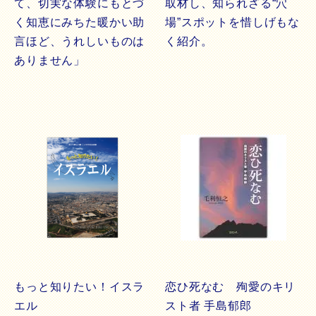
て、切実な体験にもとづ
取材し、知られざる“穴
く知恵にみちた暖かい助
場”スポットを惜しげもな
言ほど、うれしいものは
く紹介。
ありません」
もっと知りたい！イスラ
恋ひ死なむ 殉愛のキリ
エル
スト者 手島郁郎