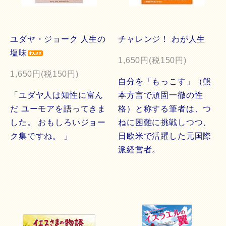
ユダヤ・ジョーク 人生の
チャレンジ！ わが人生
塩味
1,650円(税150円)
1,650円(税150円)
自分を「もっこす」（熊
「ユダヤ人は知性に富ん
本方言で頑固一徹の性
だ ユーモアを語ってきま
格）と称する筆者は、つ
した。 おもしろいジョー
ねに困難に挑戦しつつ、
ク集ですね。 」
日欧米で活躍した元国際
派経営者。