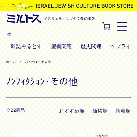
イスラエル・ユダヤ文化の出版
社
雑誌みるとす
聖書関連
歴史関連
ヘブライ語
ホーム
ﾉﾝﾌｨｸｼｮﾝ･その他
ﾉﾝﾌｨｸｼｮﾝ･その他
全22商品
おすすめ順
価格順
新着順