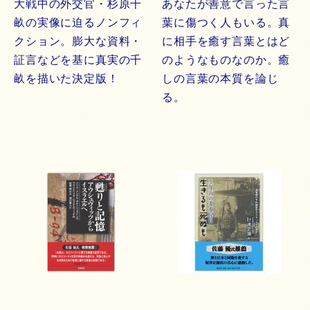
大戦中の外交官・杉原千
あなたが善意で言った言
畝の実像に迫るノンフィ
葉に傷つく人もいる。真
クション。膨大な資料・
に相手を癒す言葉とはど
証言などを基に真実の千
のようなものなのか。癒
畝を描いた決定版！
しの言葉の本質を論じ
る。